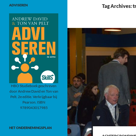
ADVISEREN
Tag Archives: t
HBO Studieboek geschreven
door Andrew David en Ton van
Pelt. 2e editie. Verkrijgbaar bij
Pearson. ISBN
9789043017985
HET ONDERNEMINGSPLAN
ACHTERGRONDINF