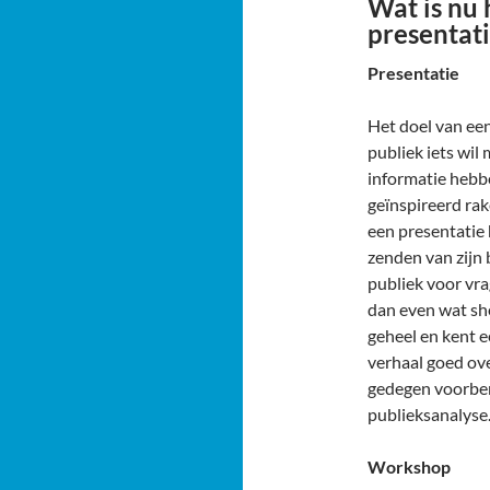
Wat is nu 
presentat
Presentatie
Het doel van een
publiek iets wil
informatie hebb
geïnspireerd rak
een presentatie 
zenden van zijn 
publiek voor vr
dan even wat she
geheel en kent e
verhaal goed ove
gedegen voorber
publieksanalyse
Workshop