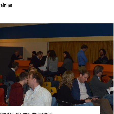
raining
ORMATIE
,
TRAINING
,
WORKSHOPS