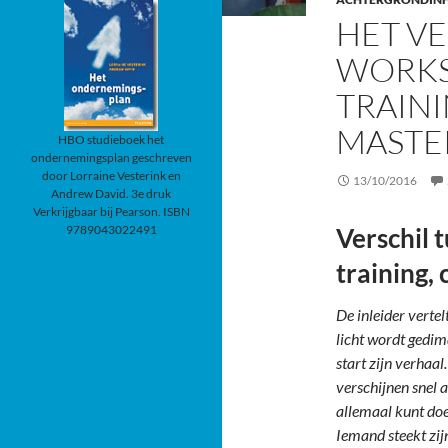
HET VE
WORKS
TRAINI
MASTE
HBO studieboek het
ondernemingsplan geschreven
door Lorraine Vesterink en
13/10/2016
Andrew David. 3e druk
Verkrijgbaar bij Pearson. ISBN
9789043022491
Verschil 
training,
De inleider verte
licht wordt gedim
start zijn verhaal
verschijnen snel a
allemaal kunt doe
Iemand steekt zij