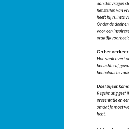
aan dat vragen st
het stellen van vr
heeft hij ruimte 
Onder de deelnem
voor een inspirer
praktijkvoorbeel
Op het verkeer
Hoe vaak overkom
het achteraf gewoo
het helaas te vaak
Doel bijeenkomst
Regelmatig geef i
presentatie en een
omdat je moet wet
hebt.