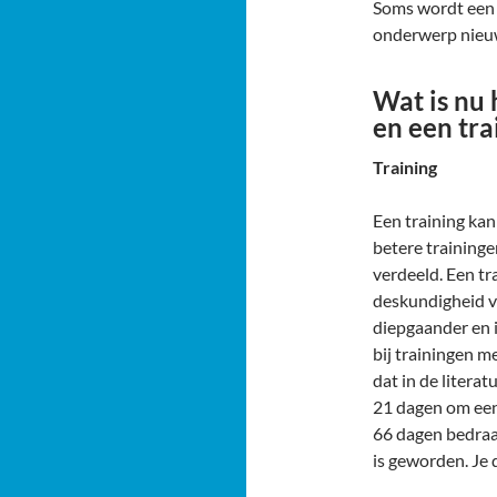
Soms wordt een 
onderwerp nieuw
Wat is nu 
en een tra
Training
Een training kan
betere traininge
verdeeld. Een tr
deskundigheid va
diepgaander en 
bij trainingen m
dat in de liter
21 dagen om een
66 dagen bedraa
is geworden. Je 