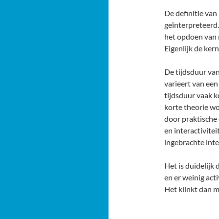
De definitie va
geïnterpreteerd.
het opdoen van n
Eigenlijk de ker
De tijdsduur van
varieert van ee
tijdsduur vaak k
korte theorie wo
door praktische 
en interactivite
ingebrachte inter
Het is duidelijk
en er weinig acti
Het klinkt dan m