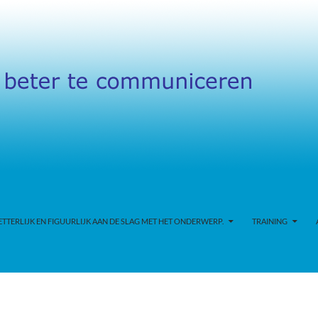
TERLIJK EN FIGUURLIJK AAN DE SLAG MET HET ONDERWERP.
TRAINING