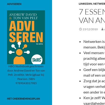
LINKEDIN
,
NETWE
ADVISEREN
7 ESSE
VAN A
23/12/2010
Netwerken is 
mensen. Beki
Veel mensen t
prachtig alle
tijd voor een
HBO Studieboek geschreven
Geef een blij
door Andrew David en Ton van
Pelt. 2e editie. Verkrijgbaar bij
mail of een s
Pearson. ISBN
Zorg dat je ac
9789043017985
vragen verhe
een ander in
Ken je zelf!
W
HET ONDERNEMINGSPLAN
vaardigheden