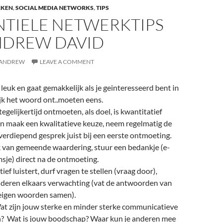
RKEN
,
SOCIAL MEDIA NETWORKS
,
TIPS
NTIELE NETWERKTIPS
NDREW DAVID
ANDREW
LEAVE A COMMENT
leuk en gaat gemakkelijk als je geinteresseerd bent in
jk het woord ont..moeten eens.
egelijkertijd ontmoeten, als doel, is kwantitatief
en maak een kwalitatieve keuze, neem regelmatig de
 verdiepend gesprek juist bij een eerste ontmoeting.
k van gemeende waardering, stuur een bedankje (e-
msje) direct na de ontmoeting.
tief luistert, durf vragen te stellen (vraag door),
lderen elkaars verwachting (vat de antwoorden van
 eigen woorden samen).
at zijn jouw sterke en minder sterke communicatieve
? Wat is jouw boodschap? Waar kun je anderen mee