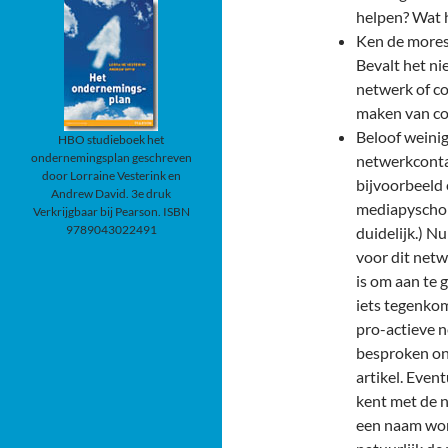
helpen? Wat h
Ken de mores 
Bevalt het ni
netwerk of co
maken van co
Beloof weinig
HBO studieboek het
ondernemingsplan geschreven
netwerkcontac
door Lorraine Vesterink en
bijvoorbeeld 
Andrew David. 3e druk
mediapyscholo
Verkrijgbaar bij Pearson. ISBN
9789043022491
duidelijk.) N
voor dit net
is om aan te 
iets tegenkom
pro-actieve n
besproken ond
artikel. Even
kent met de n
een naam wor