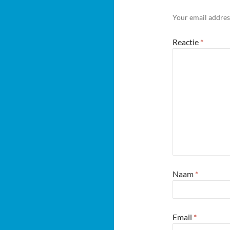
Your email address
Reactie
*
Naam
*
Email
*