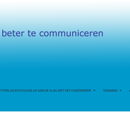
TERLIJK EN FIGUURLIJK AAN DE SLAG MET HET ONDERWERP.
TRAINING