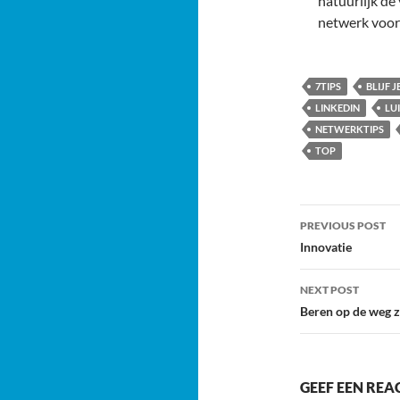
natuurlijk de 
netwerk voor
7TIPS
BLIJF J
LINKEDIN
LU
NETWERKTIPS
TOP
Post
PREVIOUS POST
navigatio
Innovatie
NEXT POST
Beren op de weg z
GEEF EEN REA