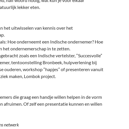
d, half woord nodig, wat kun je voor elkaar
tuurlijk lekker eten.
an het uitwisselen van kennis over het
p.
n als: Hoe onderneemt een Indische ondernemer? Hoe
 in het ondernemerschap in te zetten.
ngebracht zoals een Indische vertelster, “Succesvolle”
mer, tentoonstelling Bronbeek, hulpverlening bij
e ouderen, workshop “hapjes” of presenteren vanuit
uziek maken, Lombok project.
nemers die graag een handje willen helpen in de vorm
 afruimen. Of zelf een presentatie kunnen en willen
ons netwerk