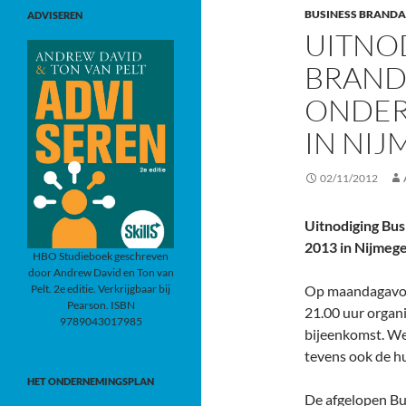
BUSINESS BRANDA
ADVISEREN
UITNO
BRAND
ONDER
IN NI
02/11/2012
Uitnodiging Bus
2013 in Nijmeg
HBO Studieboek geschreven
door Andrew David en Ton van
Pelt. 2e editie. Verkrijgbaar bij
Op maandagavond
Pearson. ISBN
21.00 uur organ
9789043017985
bijeenkomst. We 
tevens ook de h
HET ONDERNEMINGSPLAN
De afgelopen Bu