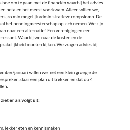
es hoe om te gaan met de financiën waarbij het advies
ten betalen het meest voorkwam. Alleen willen we,
mers, zo min mogelijk administratieve rompslomp. De
zal het penningmeesterschap op zich nemen. We zijn
an naar een alternatief. Een vereniging en een
nteressant. Waarbij we naar de kosten en de
prakelijkheid moeten kijken. We vragen advies bij
ember/januari willen we met een klein groepje de
spreken, daar een plan uit trekken en dat op 4
llen.
et er als volgt uit:
p
m, lekker eten en kennismaken