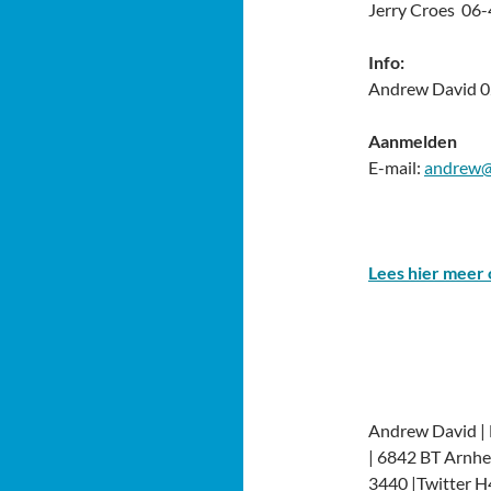
Jerry Croes 06
Info:
Andrew David
0
Aanmelden
E-mail:
andrew@
Lees hier meer 
Andrew David | H
| 6842 BT Arnhe
3440 |Twitter 