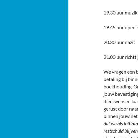
19.30 uur muzik
19.45 uur open 
20.30 uur nazit
21.00 uur richt
We vragen een bi
betaling bij bin
boekhouding. G
jouw bevestigin
dieetwensen laa
gerust door naa
binnen jouw ne
dat we als initiat
restschuld blijve