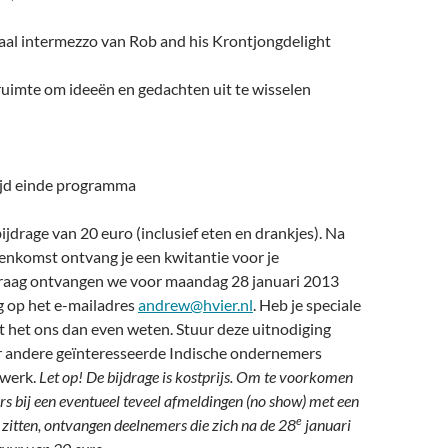
aal intermezzo van Rob and his Krontjongdelight
ruimte om ideeën en gedachten uit te wisselen
tijd einde programma
jdrage van 20 euro (inclusief eten en drankjes). Na
nenkomst ontvang je een kwitantie voor je
raag ontvangen we voor maandag 28 januari 2013
g op het e-mailadres
andrew@hvier.nl
. Heb je speciale
t het ons dan even weten. Stuur deze uitnodiging
r andere geïnteresseerde Indische ondernemers
twerk.
Let op! De bijdrage is kostprijs. Om te voorkomen
ors bij een eventueel teveel afmeldingen (no show) met een
e
n zitten, ontvangen deelnemers die zich na de 28
januari