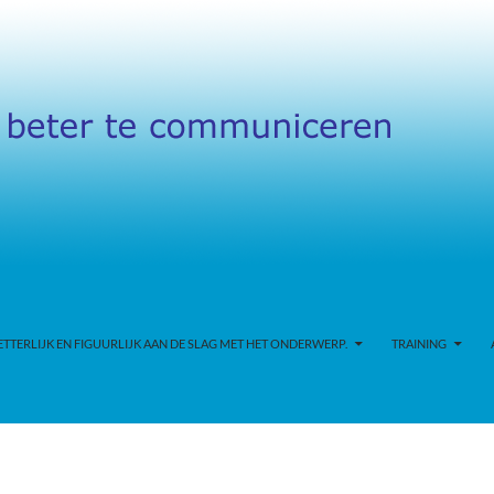
TERLIJK EN FIGUURLIJK AAN DE SLAG MET HET ONDERWERP.
TRAINING