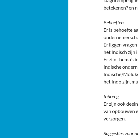
laagdrempelighei
betekenen? en na
Behoeften
Er is behoefte a
ondernemerscha
Er liggen vrage
het Indisch zijn
Er zijn thema’s i
Indische onderne
Indische/Moluks
het Indo zijn, m
Inbreng
Er zijn ook deel
van opbouwen en
verzorgen.
Suggesties voor 