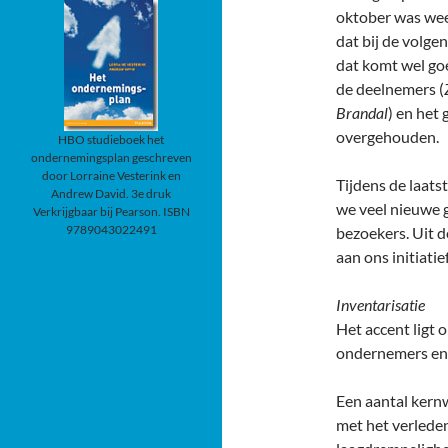
oktober was wee
dat bij de volg
dat komt wel goe
de deelnemers (
Brandal
) en het
overgehouden.
HBO studieboek het
ondernemingsplan geschreven
door Lorraine Vesterink en
Tijdens de laat
Andrew David. 3e druk
we veel nieuwe 
Verkrijgbaar bij Pearson. ISBN
9789043022491
bezoekers. Uit d
aan ons initiati
Inventarisatie
Het accent ligt
ondernemers en
Een aantal kern
met het verlede