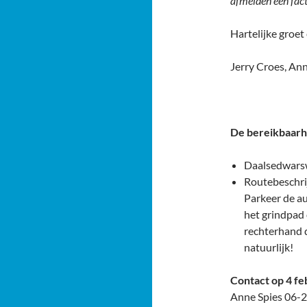
afmelden een fac
Hartelijke groet
Jerry Croes, An
De bereikbaarh
Daalsedwars
Routebeschri
Parkeer de au
het grindpad 
rechterhand d
natuurlijk!
Contact op 4 fe
Anne Spies 06-