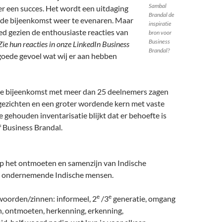
Sambal
r een succes. Het wordt een uitdaging
Brandal de
ende bijeenkomst weer te evenaren. Maar
inspiratie
d gezien de enthousiaste reacties van
bron voor
Business
Zie hun reacties in onze LinkedIn Business
Brandal?
 goede gevoel wat wij er aan hebben
ste bijeenkomst met meer dan 25 deelnemers zagen
gezichten en een groter wordende kern met vaste
e gehouden inventarisatie blijkt dat er behoefte is
ef Business Brandal.
 op het ontmoeten en samenzijn van Indische
 ondernemende Indische mensen.
e
e
woorden/zinnen: informeel, 2
/3
generatie, omgang
n, ontmoeten, herkenning, erkenning,