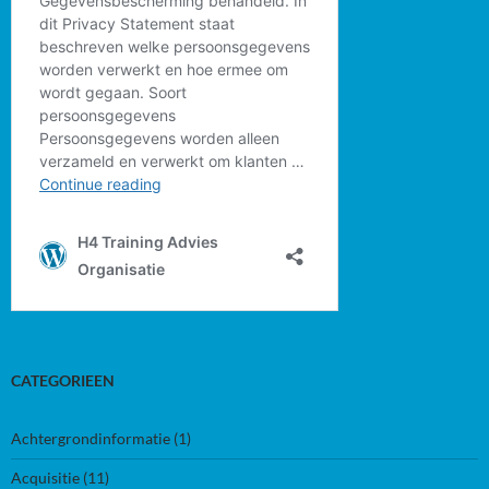
CATEGORIEEN
Achtergrondinformatie
(1)
Acquisitie
(11)