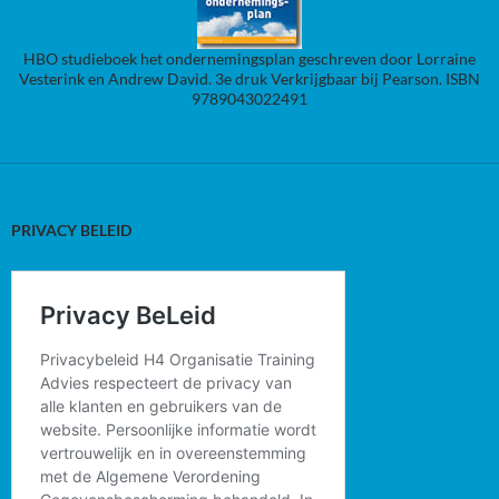
HBO studieboek het ondernemingsplan geschreven door Lorraine
Vesterink en Andrew David. 3e druk Verkrijgbaar bij Pearson. ISBN
9789043022491
PRIVACY BELEID