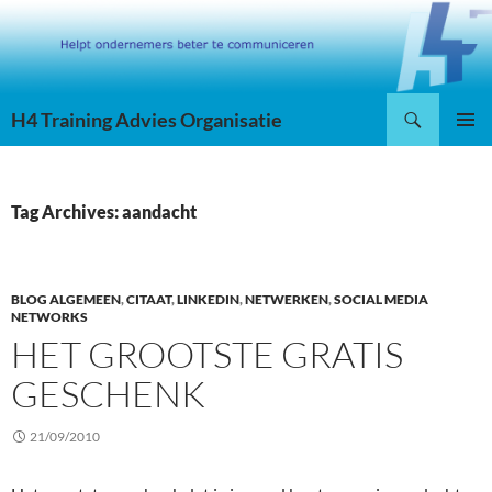
Skip
to
content
Search
H4 Training Advies Organisatie
PRIMAR
MENU
Tag Archives: aandacht
BLOG ALGEMEEN
,
CITAAT
,
LINKEDIN
,
NETWERKEN
,
SOCIAL MEDIA
NETWORKS
HET GROOTSTE GRATIS
GESCHENK
21/09/2010