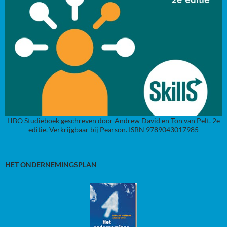
HBO Studieboek geschreven door Andrew David en Ton van Pelt. 2e
editie. Verkrijgbaar bij Pearson. ISBN 9789043017985
HET ONDERNEMINGSPLAN