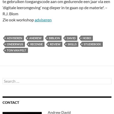
te gebruiken toegangscode aan om gedurende een jaar via een
‘digitale leeromgeving’ nog dieper in te gaan op de materie*. –
R.J. Blom
Zie ook workshop
adviseren
ADVISEREN
ANDREW
BIBLION
DAVID
HOBO
ONDERWIJS
RECENSIE
REVIEW
SKILLS
STUDIEBOEK
TON VAN PELT
Search
for:
CONTACT
Andrew David