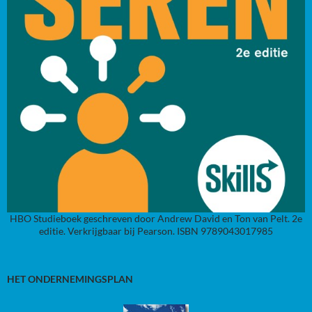
HBO Studieboek geschreven door Andrew David en Ton van Pelt. 2e
editie. Verkrijgbaar bij Pearson. ISBN 9789043017985
HET ONDERNEMINGSPLAN