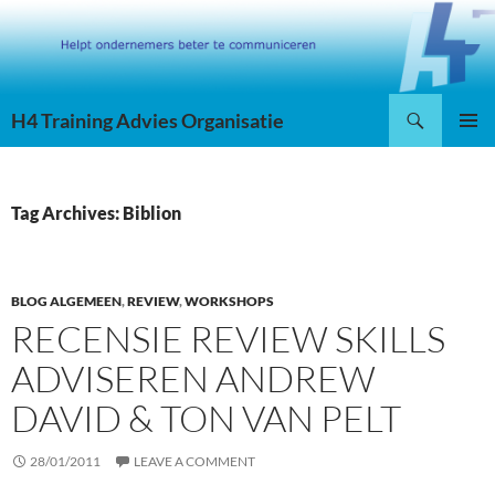
Skip
to
content
Search
H4 Training Advies Organisatie
PRIMAR
MENU
Tag Archives: Biblion
BLOG ALGEMEEN
,
REVIEW
,
WORKSHOPS
RECENSIE REVIEW SKILLS
ADVISEREN ANDREW
DAVID & TON VAN PELT
28/01/2011
LEAVE A COMMENT