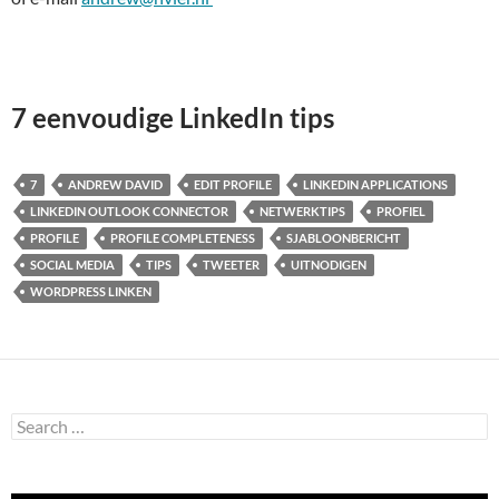
7 eenvoudige LinkedIn tips
7
ANDREW DAVID
EDIT PROFILE
LINKEDIN APPLICATIONS
LINKEDIN OUTLOOK CONNECTOR
NETWERKTIPS
PROFIEL
PROFILE
PROFILE COMPLETENESS
SJABLOONBERICHT
SOCIAL MEDIA
TIPS
TWEETER
UITNODIGEN
WORDPRESS LINKEN
Search
for: