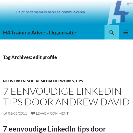
Skip
to
content
Search
H4 Training Advies Organisatie
PRIMAR
MENU
Tag Archives: edit profile
NETWERKEN
,
SOCIAL MEDIA NETWORKS
,
TIPS
7 EENVOUDIGE LINKEDIN
TIPS DOOR ANDREW DAVID
01/08/2011
LEAVE A COMMENT
7 eenvoudige LinkedIn tips door