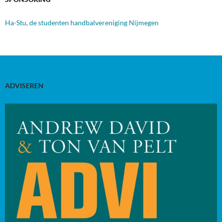
Ha-Stu, de studenten handbalvereniging Nijmegen
ADVISEREN