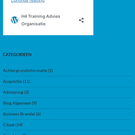
CATEGORIEEN
Achtergrondinformatie
(1)
Acquisitie
(11)
Advisering
(3)
Blog Algemeen
(9)
Business Brandal
(6)
Citaat
(14)