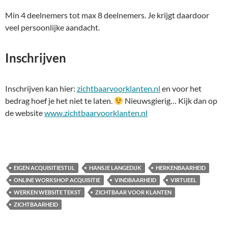
Min 4 deelnemers tot max 8 deelnemers. Je krijgt daardoor
veel persoonlijke aandacht.
Inschrijven
Inschrijven kan hier:
zichtbaarvoorklanten.nl
en voor het
bedrag hoef je het niet te laten.
Nieuwsgierig… Kijk dan op
de website
www.zichtbaarvoorklanten.nl
EIGEN ACQUISITIESTIJL
HANSJE LANGEDIJK
HERKENBAARHEID
ONLINE WORKSHOP ACQUISITIE
VINDBAARHEID
VIRTUEEL
WERKEN WEBSITE TEKST
ZICHTBAAR VOOR KLANTEN
ZICHTBAARHEID