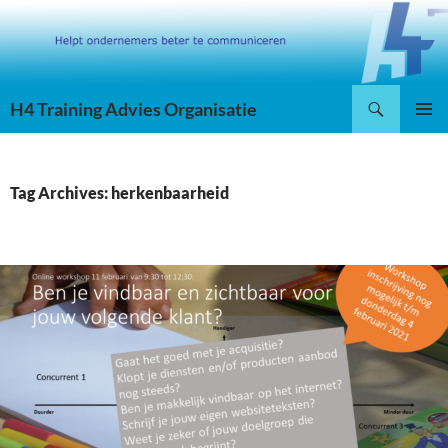
Skip
to
content
Search
H4 Training Advies Organisatie
PRIMAR
MENU
Tag Archives: herkenbaarheid