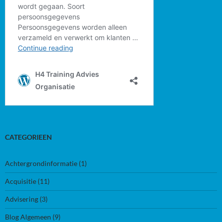
CATEGORIEEN
Achtergrondinformatie
(1)
Acquisitie
(11)
Advisering
(3)
Blog Algemeen
(9)