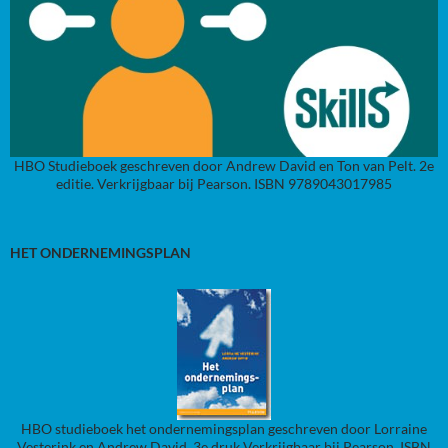
HBO Studieboek geschreven door Andrew David en Ton van Pelt. 2e
editie. Verkrijgbaar bij Pearson. ISBN 9789043017985
HET ONDERNEMINGSPLAN
HBO studieboek het ondernemingsplan geschreven door Lorraine
Vesterink en Andrew David. 3e druk Verkrijgbaar bij Pearson. ISBN