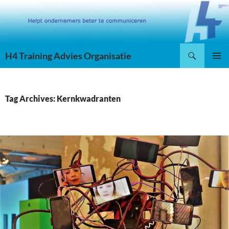
Skip
to
content
Search
H4 Training Advies Organisatie
PRIMAR
MENU
Tag Archives: Kernkwadranten