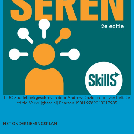
HBO Studieboek geschreven door Andrew David en Ton van Pelt. 2e
editie. Verkrijgbaar bij Pearson. ISBN 9789043017985
HET ONDERNEMINGSPLAN