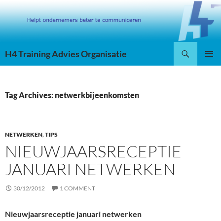
Skip
to
content
Search
H4 Training Advies Organisatie
PRIMAR
MENU
Tag Archives: netwerkbijeenkomsten
NETWERKEN
,
TIPS
NIEUWJAARSRECEPTIE
JANUARI NETWERKEN
30/12/2012
1 COMMENT
Nieuwjaarsreceptie januari netwerken