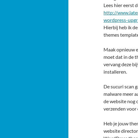
Lees hier eerst 
http://www.late
wordpress-upgr
Hierbij heb ik d
themes template
Maak opnieuw ee
moet dat in de th
vervang deze bi
installeren.
De sucuri scan ga
malware meer aa
de website nog o
verzenden voor 
Heb je jouw the
website directo