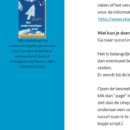
raken of het ve
voor de informa
http://www.sto
Wat kun je doe
Ga naar sucuri.n
HBO studieboek het
ondernemingsplan geschreven
door Lorraine Vesterink en
Het is belangrij
Andrew David. 3e druk
dan eventueel be
Verkrijgbaar bij Pearson. ISBN
9789043022491
stellen.
Er wordt bij de
Open de besmett
klik dan “page” 
ziet dan de site
onderaan een co
sucuri scan is te
kopje script.)