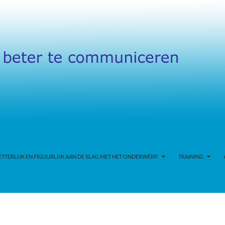
TERLIJK EN FIGUURLIJK AAN DE SLAG MET HET ONDERWERP.
TRAINING