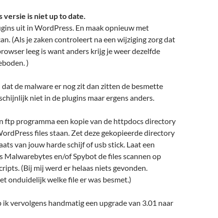
versie is niet up to date.
lugins uit in WordPress. En maak opnieuw met
an. (Als je zaken controleert na een wijziging zorg dat
browser leeg is want anders krijg je weer dezelfde
eboden. )
 dat de malware er nog zit dan zitten de besmette
hijnlijk niet in de plugins maar ergens anders.
n ftp programma een kopie van de httpdocs directory
ordPress files staan. Zet deze gekopieerde directory
aats van jouw harde schijf of usb stick. Laat een
 Malwarebytes en/of Spybot de files scannen op
ripts. (Bij mij werd er helaas niets gevonden.
et onduidelijk welke file er was besmet.)
b ik vervolgens handmatig een upgrade van 3.01 naar