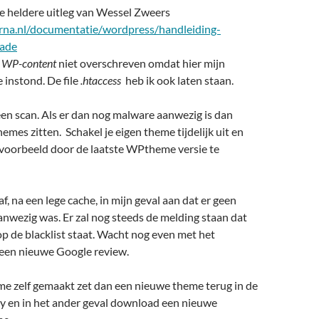
de heldere uitleg van Wessel Zweers
rna.nl/documentatie/wordpress/handleiding-
ade
e
WP-content
niet overschreven omdat hier mijn
 instond. De file
.htaccess
heb ik ook laten staan.
n scan. Als er dan nog malware aanwezig is dan
emes zitten. Schakel je eigen theme tijdelijk uit en
jvoorbeeld door de laatste WPtheme versie te
f, na een lege cache, in mijn geval aan dat er geen
nwezig was. Er zal nog steeds de melding staan dat
p de blacklist staat. Wacht nog even met het
een nieuwe Google review.
me zelf gemaakt zet dan een nieuwe theme terug in de
ry en in het ander geval download een nieuwe