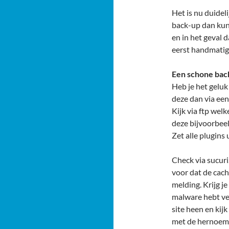
Het is nu duidel
back-up dan kun
en in het geval 
eerst handmatig
Een schone bac
Heb je het geluk
deze dan via een
Kijk via ftp we
deze bijvoorbeel
Zet alle plugins
Check via sucuri
voor dat de cach
melding. Krijg je
malware hebt ve
site heen en kijk
met de hernoemde