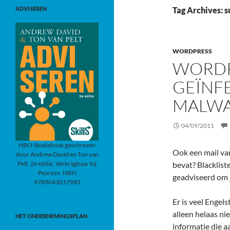
ADVISEREN
Tag Archives: s
WORDPRESS
WORDP
GEÏNF
MALW
04/09/2011
HBO Studieboek geschreven
Ook een mail va
door Andrew David en Ton van
Pelt. 2e editie. Verkrijgbaar bij
bevat? Blacklist
Pearson. ISBN
geadviseerd om j
9789043017985
Er is veel Engel
alleen helaas ni
HET ONDERNEMINGSPLAN
informatie die a