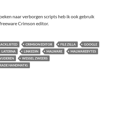
 zoeken naar verborgen scripts heb ik ook gebruik
freeware Crimson editor.
LACKLISTED
CRIMSON EDITOR
FILE ZILLA
GOOGLE
LATERNA
LINKEDIN
MALWARE
MALWAREBYTES
IJDEREN
WESSEL ZWEERS
RADE HANDMATIG