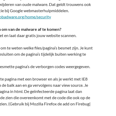
rwijderen van oude malware. Dat geldt trouwens ook
tie bij Google webmasterhulpmiddelen.
pbadware.org/home/security
n om van de malware af te komen?
et en laat daar gratis jouw website scannen.
k om te weten welke files/pagina’s besmet zijn. Je kunt
sluiten om de pagina’s tijdelijk buiten werking te
 besmette pagina’s de verborgen codes weergegeven.
e pagina met een browser en als je werkt met IE8
in de balk aan en ga vervolgens naar view source. Je
pagina in html. De geïnfecteerde pagina laat dan
de zien die overeenkomt met de code die ook op de
 zien. (Gebruik bij Mozilla Firefox de add on Firebug|