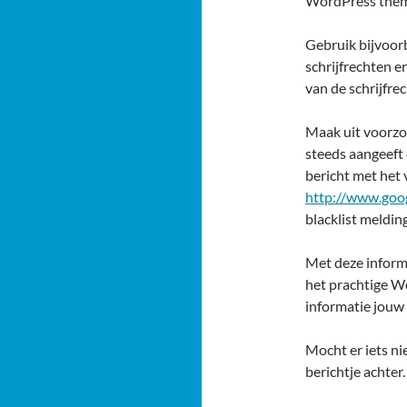
WordPress them
Gebruik bijvoor
schrijfrechten e
van de schrijfrec
Maak uit voorzor
steeds aangeeft 
bericht met het
http://www.goo
blacklist meldin
Met deze informa
het prachtige W
informatie jouw
Mocht er iets nie
berichtje achter.