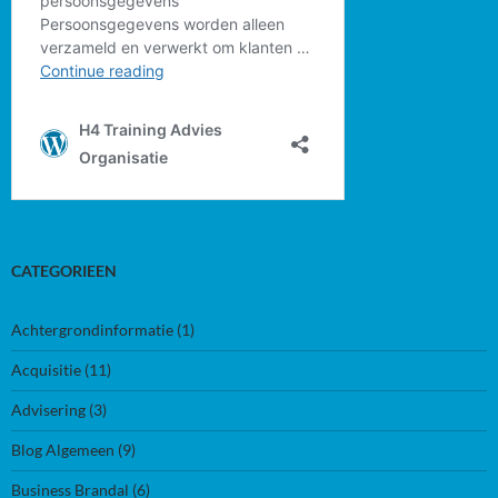
CATEGORIEEN
Achtergrondinformatie
(1)
Acquisitie
(11)
Advisering
(3)
Blog Algemeen
(9)
Business Brandal
(6)