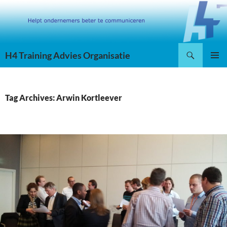
Skip
to
content
Search
H4 Training Advies Organisatie
PRIMAR
MENU
Tag Archives: Arwin Kortleever