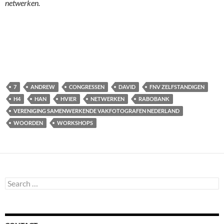
netwerken.
7
ANDREW
CONGRESSEN
DAVID
FNV ZELFSTANDIGEN
H4
HAN
HVIER
NETWERKEN
RABOBANK
VERENIGING SAMENWERKENDE VAKFOTOGRAFEN NEDERLAND
WOORDEN
WORKSHOPS
Search
for: