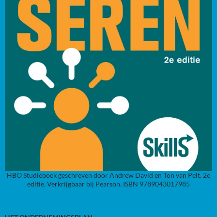
HBO Studieboek geschreven door Andrew David en Ton van Pelt. 2e
editie. Verkrijgbaar bij Pearson. ISBN 9789043017985