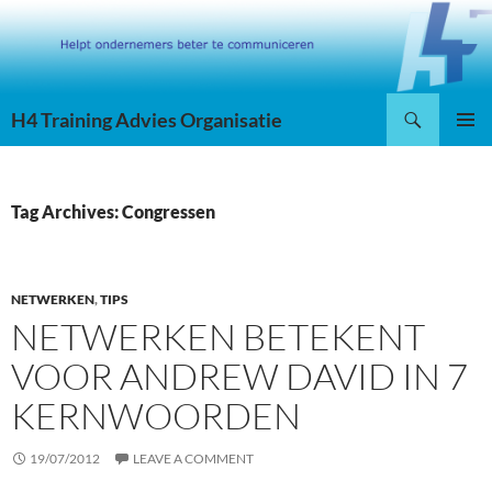
Skip
to
content
Search
H4 Training Advies Organisatie
PRIMAR
MENU
Tag Archives: Congressen
NETWERKEN
,
TIPS
NETWERKEN BETEKENT
VOOR ANDREW DAVID IN 7
KERNWOORDEN
19/07/2012
LEAVE A COMMENT