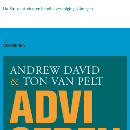
Ha-Stu, de studenten handbalvereniging Nijmegen
ADVISEREN