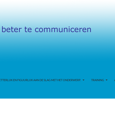
TERLIJK EN FIGUURLIJK AAN DE SLAG MET HET ONDERWERP.
TRAINING