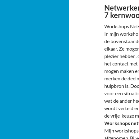
Netwerken
7 kernwo
Workshops Net
In mijn workshop
de bovenstaand
elkaar. Ze moge
plezier hebben, d
het contact met 
mogen maken en 
merken de deeln
hulpbron is. Doo
voor een situati
wat de ander hee
wordt verteld en
de vrije keuze m
Workshops netw
Mijn workshops 
afgenomen. Bijv