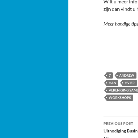
Wilt u meer inf
zijn dan vindt u 
Meer handige tip
7
ANDREW
HAN
HVIER
VERENIGING SA
WORKSHOPS
Post
PREVIOUS POST
navigatio
Uitnodiging Busin