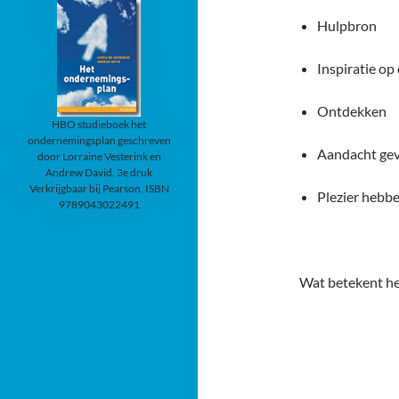
Hulpbron
Inspiratie op
Ontdekken
HBO studieboek het
ondernemingsplan geschreven
Aandacht ge
door Lorraine Vesterink en
Andrew David. 3e druk
Verkrijgbaar bij Pearson. ISBN
Plezier hebb
9789043022491
Wat betekent he