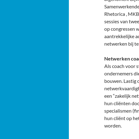
Samenwerkende 
Rhetorica , MKB 
sessies van twe
op congressen w
aantrekkelijke a
netwerken bij te
Netwerken coac
Als coach voor 
ondernemers die 
bouwen. Lastig o
netwerkvaardigh
een “zakelijk ne
hun cliënten do
specialismen (fi
hun cliënt op h
worden.