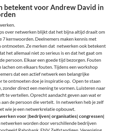
 betekent voor Andrew David in
orden
werken.
s over netwerken blijkt dat het bijna altijd draait om
e 7 kernwoorden. Deelnemers maken kennis met
n ontmoeten. Ze merken dat netwerken ook betekent
at het allemaal niet zo serieus is en dat het gaat om
de persoon. Elkaar een goede tijd bezorgen. Fouten
lachen om elkaars fouten. Tijdens een workshop
emers dat een actief netwerk een belangrijke
r te ontmoeten doe je inspiratie op. Open te staan
e, zonder direct een mening te vormen. Luisteren naar
ft te vertellen. Oprecht aandacht geven aan wat er
 aan de persoon die vertelt. In netwerken heb je zelf
et wie je een netwerkrelatie opbouwt.
erken voor |bedrijven| organisaties| congressen|
netwerken worden door verschillende bedrijven
oorbeeld Rabobank, FNV Zelfstandigen, Vereniging