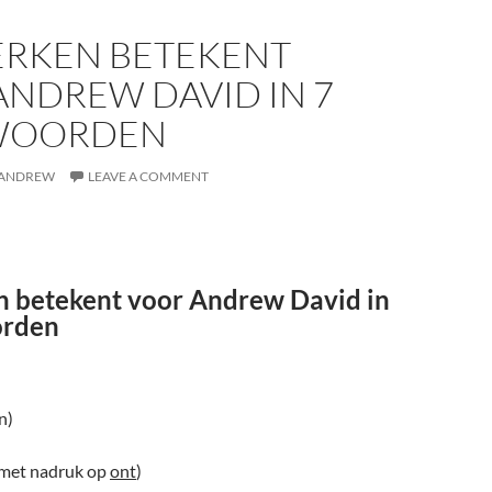
RKEN BETEKENT
ANDREW DAVID IN 7
WOORDEN
ANDREW
LEAVE A COMMENT
 betekent voor Andrew David in
orden
n)
met nadruk op
ont
)