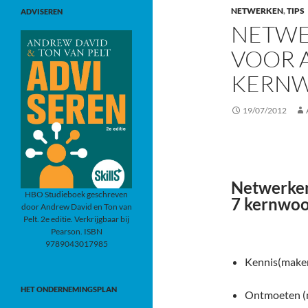
NETWERKEN
,
TIPS
ADVISEREN
NETWE
VOOR 
KERN
19/07/2012
Netwerken
HBO Studieboek geschreven
7 kernwo
door Andrew David en Ton van
Pelt. 2e editie. Verkrijgbaar bij
Pearson. ISBN
9789043017985
Kennis(make
HET ONDERNEMINGSPLAN
Ontmoeten (