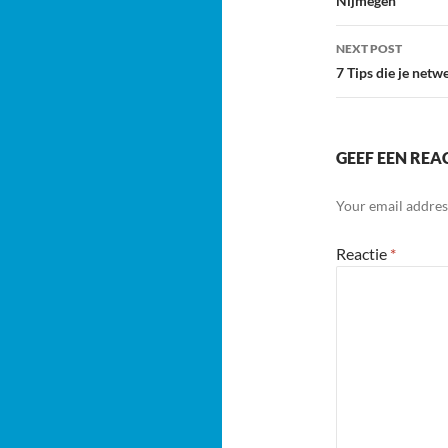
Nijmegen
NEXT POST
7 Tips die je net
GEEF EEN REA
Your email address
Reactie
*