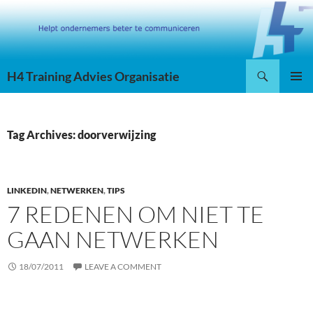
Skip
to
content
Search
H4 Training Advies Organisatie
PRIMAR
MENU
Tag Archives: doorverwijzing
LINKEDIN
,
NETWERKEN
,
TIPS
7 REDENEN OM NIET TE
GAAN NETWERKEN
18/07/2011
LEAVE A COMMENT