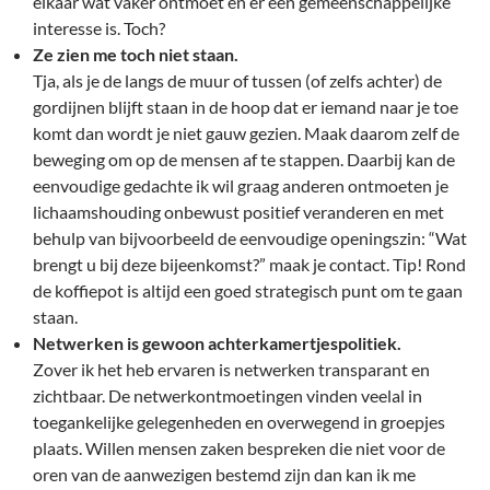
elkaar wat vaker ontmoet en er een gemeenschappelijke
interesse is. Toch?
Ze zien me toch niet staan.
Tja, als je de langs de muur of tussen (of zelfs achter) de
gordijnen blijft staan in de hoop dat er iemand naar je toe
komt dan wordt je niet gauw gezien. Maak daarom zelf de
beweging om op de mensen af te stappen. Daarbij kan de
eenvoudige gedachte ik wil graag anderen ontmoeten je
lichaamshouding onbewust positief veranderen en met
behulp van bijvoorbeeld de eenvoudige openingszin: “Wat
brengt u bij deze bijeenkomst?” maak je contact. Tip! Rond
de koffiepot is altijd een goed strategisch punt om te gaan
staan.
Netwerken is gewoon achterkamertjespolitiek.
Zover ik het heb ervaren is netwerken transparant en
zichtbaar. De netwerkontmoetingen vinden veelal in
toegankelijke gelegenheden en overwegend in groepjes
plaats. Willen mensen zaken bespreken die niet voor de
oren van de aanwezigen bestemd zijn dan kan ik me