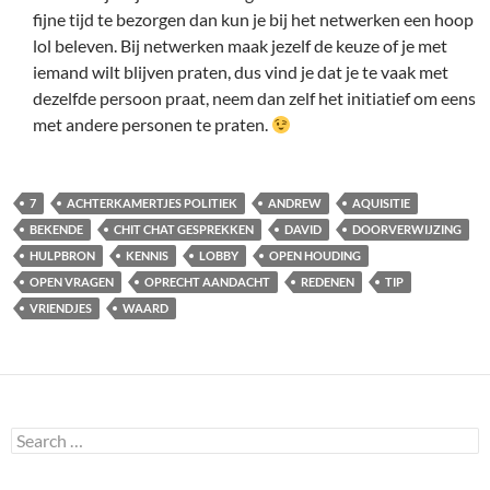
fijne tijd te bezorgen dan kun je bij het netwerken een hoop
lol beleven. Bij netwerken maak jezelf de keuze of je met
iemand wilt blijven praten, dus vind je dat je te vaak met
dezelfde persoon praat, neem dan zelf het initiatief om eens
met andere personen te praten.
7
ACHTERKAMERTJES POLITIEK
ANDREW
AQUISITIE
BEKENDE
CHIT CHAT GESPREKKEN
DAVID
DOORVERWIJZING
HULPBRON
KENNIS
LOBBY
OPEN HOUDING
OPEN VRAGEN
OPRECHT AANDACHT
REDENEN
TIP
VRIENDJES
WAARD
Search
for: