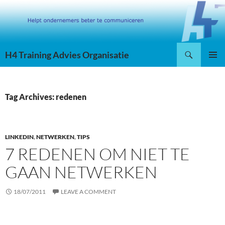
Skip
to
content
Search
H4 Training Advies Organisatie
PRIMAR
MENU
Tag Archives: redenen
LINKEDIN
,
NETWERKEN
,
TIPS
7 REDENEN OM NIET TE
GAAN NETWERKEN
18/07/2011
LEAVE A COMMENT