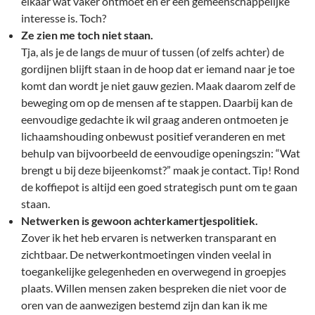
elkaar wat vaker ontmoet en er een gemeenschappelijke
interesse is. Toch?
Ze zien me toch niet staan.
Tja, als je de langs de muur of tussen (of zelfs achter) de
gordijnen blijft staan in de hoop dat er iemand naar je toe
komt dan wordt je niet gauw gezien. Maak daarom zelf de
beweging om op de mensen af te stappen. Daarbij kan de
eenvoudige gedachte ik wil graag anderen ontmoeten je
lichaamshouding onbewust positief veranderen en met
behulp van bijvoorbeeld de eenvoudige openingszin: “Wat
brengt u bij deze bijeenkomst?” maak je contact. Tip! Rond
de koffiepot is altijd een goed strategisch punt om te gaan
staan.
Netwerken is gewoon achterkamertjespolitiek.
Zover ik het heb ervaren is netwerken transparant en
zichtbaar. De netwerkontmoetingen vinden veelal in
toegankelijke gelegenheden en overwegend in groepjes
plaats. Willen mensen zaken bespreken die niet voor de
oren van de aanwezigen bestemd zijn dan kan ik me