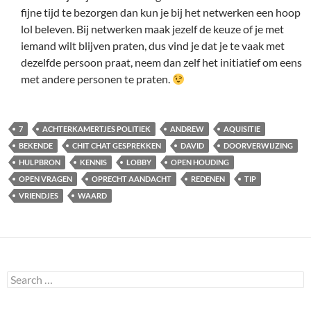
fijne tijd te bezorgen dan kun je bij het netwerken een hoop
lol beleven. Bij netwerken maak jezelf de keuze of je met
iemand wilt blijven praten, dus vind je dat je te vaak met
dezelfde persoon praat, neem dan zelf het initiatief om eens
met andere personen te praten.
7
ACHTERKAMERTJES POLITIEK
ANDREW
AQUISITIE
BEKENDE
CHIT CHAT GESPREKKEN
DAVID
DOORVERWIJZING
HULPBRON
KENNIS
LOBBY
OPEN HOUDING
OPEN VRAGEN
OPRECHT AANDACHT
REDENEN
TIP
VRIENDJES
WAARD
Search
for: