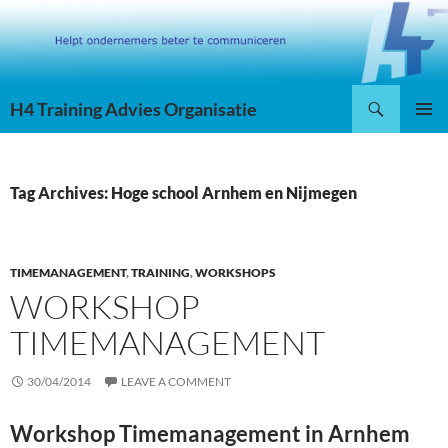
Skip
to
content
Search
H4 Training Advies Organisatie
PRIMAR
MENU
Tag Archives: Hoge school Arnhem en Nijmegen
TIMEMANAGEMENT
,
TRAINING
,
WORKSHOPS
WORKSHOP
TIMEMANAGEMENT
30/04/2014
LEAVE A COMMENT
Workshop Timemanagement in Arnhem