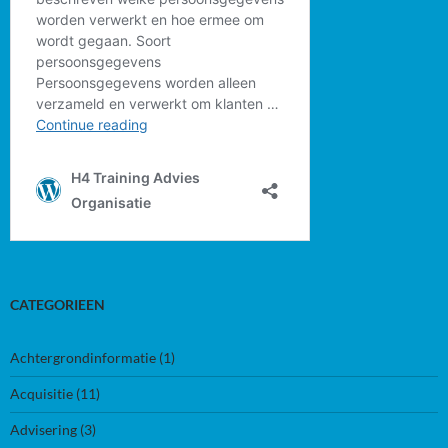
CATEGORIEEN
Achtergrondinformatie
(1)
Acquisitie
(11)
Advisering
(3)