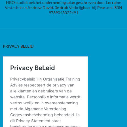
HBO studieboek het ondernemingsplan geschreven door Lorraine
Vesterink en Andrew David. 3e druk Verkrijgbaar bij Pearson. ISBN
9789043022491
PRIVACY BELEID