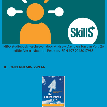
HBO Studieboek geschreven door Andrew David en Ton van Pelt. 2e
editie. Verkrijgbaar bij Pearson. ISBN 9789043017985
HET ONDERNEMINGSPLAN