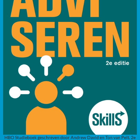
HBO Studieboek geschreven door Andrew David en Ton van Pelt. 2e