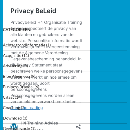
CATEGORIEEN
Achtergrondinformatie
(1)
Acquisitie
(11)
Advisering
(3)
Blog Algemeen
(9)
Business Brandal
(6)
Citaat
(14)
Coaching
(2)
Download
(3)
Geen categorie
(1)