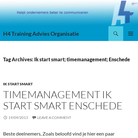
Skip
to
content
Search
H4 Training Advies Organisatie
PRIMAR
MENU
Tag Archives: Ik start smart; timemanagement; Enschede
IK START SMART
TIMEMANAGEMENT IK
START SMART ENSCHEDE
19/09/2013
LEAVE A COMMENT
Beste deelnemers, Zoals beloofd vind je hier een paar