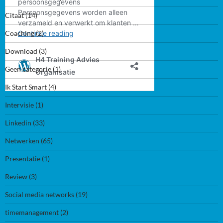
Citaat
(14)
Coaching
(2)
Download
(3)
Geen categorie
(1)
Ik Start Smart
(4)
Intervisie
(1)
Linkedin
(33)
Netwerken
(65)
Presentatie
(1)
Review
(3)
Social media networks
(19)
timemanagement
(2)