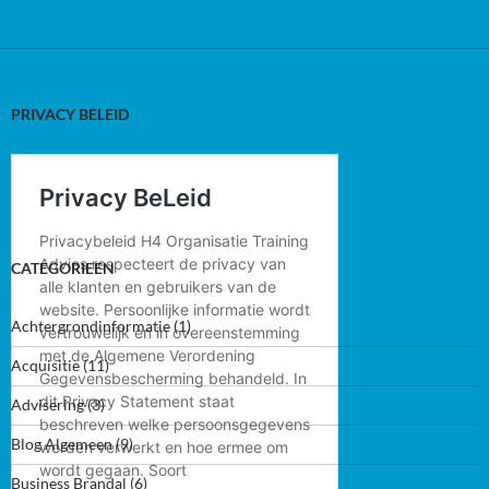
PRIVACY BELEID
CATEGORIEEN
Achtergrondinformatie
(1)
Acquisitie
(11)
Advisering
(3)
Blog Algemeen
(9)
Business Brandal
(6)