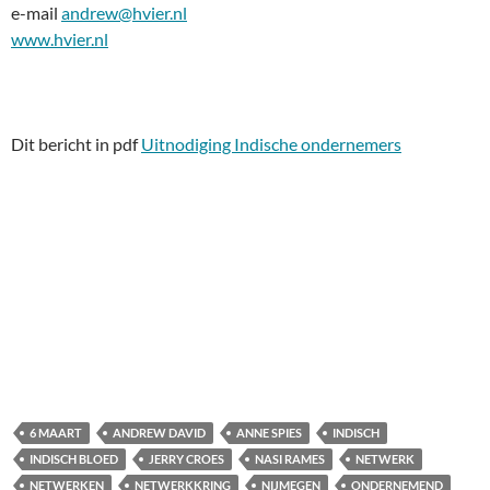
e-mail
andrew@hvier.nl
www.hvier.nl
Dit bericht in pdf
Uitnodiging Indische ondernemers
6 MAART
ANDREW DAVID
ANNE SPIES
INDISCH
INDISCH BLOED
JERRY CROES
NASI RAMES
NETWERK
NETWERKEN
NETWERKKRING
NIJMEGEN
ONDERNEMEND