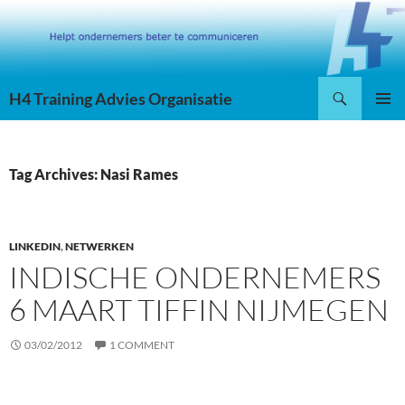
Skip
to
content
Search
H4 Training Advies Organisatie
PRIMAR
MENU
Tag Archives: Nasi Rames
LINKEDIN
,
NETWERKEN
INDISCHE ONDERNEMERS
6 MAART TIFFIN NIJMEGEN
03/02/2012
1 COMMENT