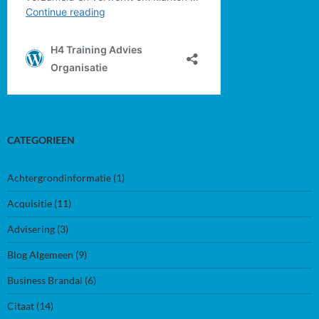
CATEGORIEEN
Achtergrondinformatie
(1)
Acquisitie
(11)
Advisering
(3)
Blog Algemeen
(9)
Business Brandal
(6)
Citaat
(14)