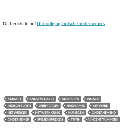
Dit bericht in pdf
Uitnodiging Indische ondernemers
6 MAART
ANDREW DAVID
ANNE SPIES
INDISCH
INDISCH BLOED
JERRY CROES
NASI RAMES
NETWERK
NETWERKEN
NETWERKKRING
NIJMEGEN
ONDERNEMEND
ONDERNEMER
SPIESENSPREKEN
TIFFIN
VINCENT TUMMERS