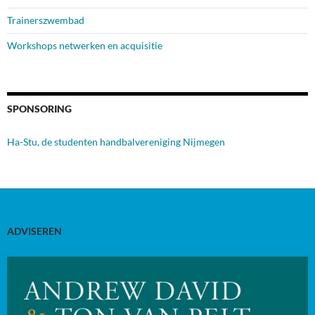
Trainerszwembad
Workshops netwerken en acquisitie
SPONSORING
Ha-Stu, de studenten handbalvereniging Nijmegen
ADVISEREN