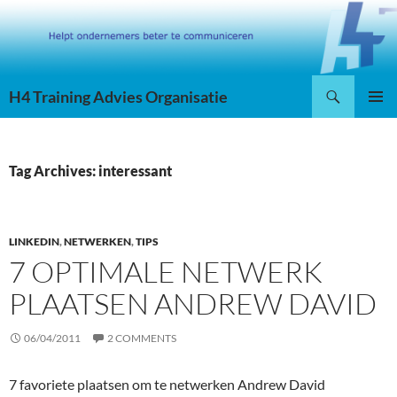
Skip
to
content
Search
H4 Training Advies Organisatie
PRIMAR
MENU
Tag Archives: interessant
LINKEDIN
,
NETWERKEN
,
TIPS
7 OPTIMALE NETWERK
PLAATSEN ANDREW DAVID
06/04/2011
2 COMMENTS
7 favoriete plaatsen om te netwerken Andrew David