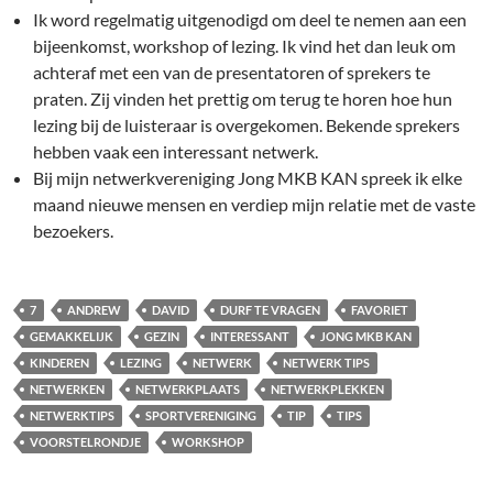
Ik word regelmatig uitgenodigd om deel te nemen aan een
bijeenkomst, workshop of lezing. Ik vind het dan leuk om
achteraf met een van de presentatoren of sprekers te
praten. Zij vinden het prettig om terug te horen hoe hun
lezing bij de luisteraar is overgekomen. Bekende sprekers
hebben vaak een interessant netwerk.
Bij mijn netwerkvereniging Jong MKB KAN spreek ik elke
maand nieuwe mensen en verdiep mijn relatie met de vaste
bezoekers.
7
ANDREW
DAVID
DURF TE VRAGEN
FAVORIET
GEMAKKELIJK
GEZIN
INTERESSANT
JONG MKB KAN
KINDEREN
LEZING
NETWERK
NETWERK TIPS
NETWERKEN
NETWERKPLAATS
NETWERKPLEKKEN
NETWERKTIPS
SPORTVERENIGING
TIP
TIPS
VOORSTELRONDJE
WORKSHOP