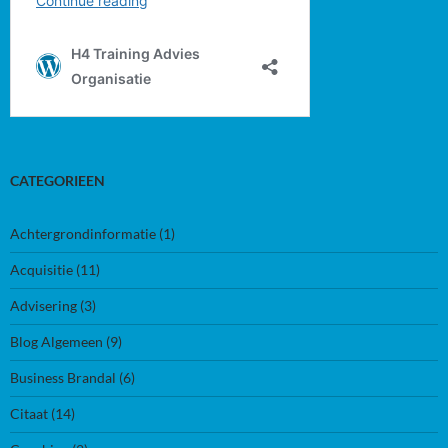
CATEGORIEEN
Achtergrondinformatie
(1)
Acquisitie
(11)
Advisering
(3)
Blog Algemeen
(9)
Business Brandal
(6)
Citaat
(14)