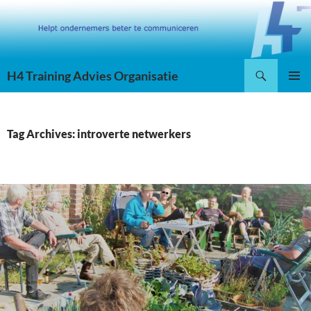
Skip
to
content
Search
H4 Training Advies Organisatie
PRIMAR
MENU
Tag Archives: introverte netwerkers