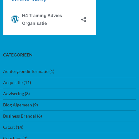
CATEGORIEEN
Achtergrondinformatie
(1)
Acquisitie
(11)
Advisering
(3)
Blog Algemeen
(9)
Business Brandal
(6)
Citaat
(14)
Coaching
(2)