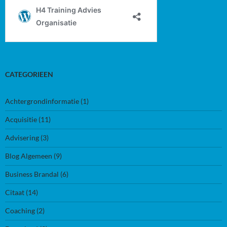
CATEGORIEEN
Achtergrondinformatie
(1)
Acquisitie
(11)
Advisering
(3)
Blog Algemeen
(9)
Business Brandal
(6)
Citaat
(14)
Coaching
(2)