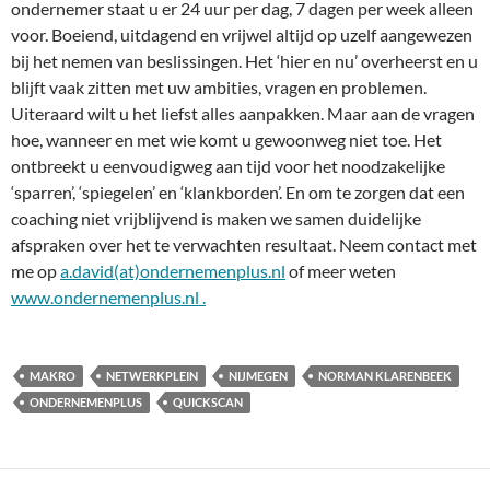
ondernemer staat u er 24 uur per dag, 7 dagen per week alleen
voor. Boeiend, uitdagend en vrijwel altijd op uzelf aangewezen
bij het nemen van beslissingen. Het ‘hier en nu’ overheerst en u
blijft vaak zitten met uw ambities, vragen en problemen.
Uiteraard wilt u het liefst alles aanpakken. Maar aan de vragen
hoe, wanneer en met wie komt u gewoonweg niet toe. Het
ontbreekt u eenvoudigweg aan tijd voor het noodzakelijke
‘sparren’, ‘spiegelen’ en ‘klankborden’. En om te zorgen dat een
coaching niet vrijblijvend is maken we samen duidelijke
afspraken over het te verwachten resultaat. Neem contact met
me op
a.david(at)ondernemenplus.nl
of meer weten
www.ondernemenplus.nl .
MAKRO
NETWERKPLEIN
NIJMEGEN
NORMAN KLARENBEEK
ONDERNEMENPLUS
QUICKSCAN