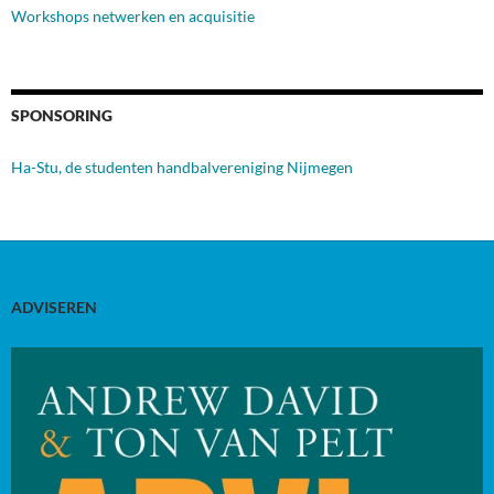
Workshops netwerken en acquisitie
SPONSORING
Ha-Stu, de studenten handbalvereniging Nijmegen
ADVISEREN