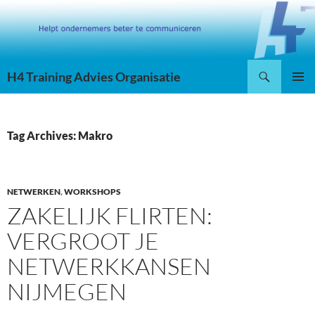
Skip
to
content
Search
H4 Training Advies Organisatie
PRIMAR
MENU
Tag Archives: Makro
NETWERKEN
,
WORKSHOPS
ZAKELIJK FLIRTEN:
VERGROOT JE
NETWERKKANSEN
NIJMEGEN