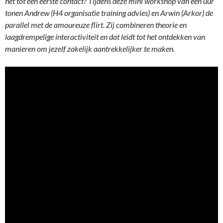
het tot een eerste contact? Tijdens deze mini workshop van één uur
tonen Andrew (H4 organisatie training advies) en Arwin (Arkor) de
parallel met de amoureuze flirt. Zij combineren theorie en
laagdrempelige interactiviteit en dat leidt tot het ontdekken van
manieren om jezelf zakelijk aantrekkelijker te maken.