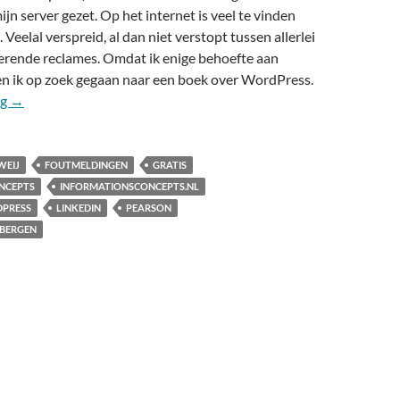
n server gezet. Op het internet is veel te vinden
Veelal verspreid, al dan niet verstopt tussen allerlei
kerende reclames. Omdat ik enige behoefte aan
en ik op zoek gegaan naar een boek over WordPress.
Boek Kickstart WordPress
ng
→
WEIJ
FOUTMELDINGEN
GRATIS
NCEPTS
INFORMATIONSCONCEPTS.NL
DPRESS
LINKEDIN
PEARSON
SBERGEN