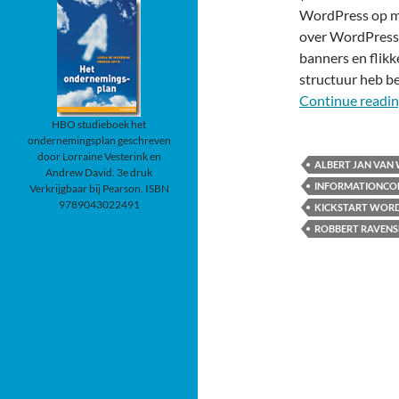
WordPress op mij
over WordPress. 
banners en flik
structuur heb b
Continue readi
HBO studieboek het
ondernemingsplan geschreven
door Lorraine Vesterink en
ALBERT JAN VAN 
Andrew David. 3e druk
INFORMATIONCO
Verkrijgbaar bij Pearson. ISBN
9789043022491
KICKSTART WOR
ROBBERT RAVEN