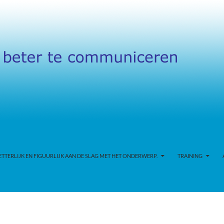
TERLIJK EN FIGUURLIJK AAN DE SLAG MET HET ONDERWERP.
TRAINING