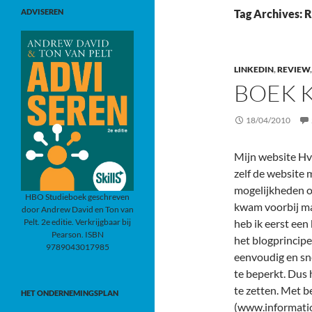
ADVISEREN
Tag Archives: 
LINKEDIN
,
REVIEW
BOEK 
18/04/2010
Mijn website Hvi
zelf de website
mogelijkheden o
HBO Studieboek geschreven
kwam voorbij m
door Andrew David en Ton van
Pelt. 2e editie. Verkrijgbaar bij
heb ik eerst een
Pearson. ISBN
het blogprincipe
9789043017985
eenvoudig en sne
te beperkt. Dus 
te zetten. Met b
HET ONDERNEMINGSPLAN
(www.informatio