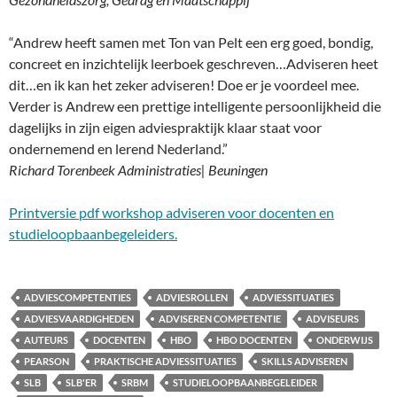
“Andrew heeft samen met Ton van Pelt een erg goed, bondig,
concreet en inzichtelijk leerboek geschreven…Adviseren heet
dit…en ik kan het zeker adviseren! Doe er je voordeel mee.
Verder is Andrew een prettige intelligente persoonlijkheid die
dagelijks in zijn eigen adviespraktijk klaar staat voor
ondernemend en lerend Nederland.”
Richard Torenbeek Administraties| Beuningen
Printversie pdf workshop adviseren voor docenten en
studieloopbaanbegeleiders.
ADVIESCOMPETENTIES
ADVIESROLLEN
ADVIESSITUATIES
ADVIESVAARDIGHEDEN
ADVISEREN COMPETENTIE
ADVISEURS
AUTEURS
DOCENTEN
HBO
HBO DOCENTEN
ONDERWIJS
PEARSON
PRAKTISCHE ADVIESSITUATIES
SKILLS ADVISEREN
SLB
SLB'ER
SRBM
STUDIELOOPBAANBEGELEIDER