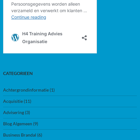
CATEGORIEEN
Achtergrondinformatie
(1)
Acquisitie
(11)
Advisering
(3)
Blog Algemeen
(9)
Business Brandal
(6)