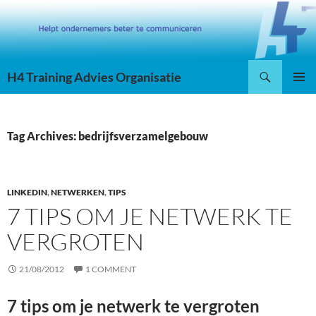
Skip
to
content
Search
H4 Training Advies Organisatie
PRIMAR
MENU
Tag Archives: bedrijfsverzamelgebouw
LINKEDIN
,
NETWERKEN
,
TIPS
7 TIPS OM JE NETWERK TE
VERGROTEN
21/08/2012
1 COMMENT
7 tips om je netwerk te vergroten