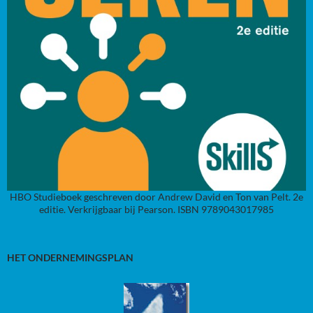
HBO Studieboek geschreven door Andrew David en Ton van Pelt. 2e
editie. Verkrijgbaar bij Pearson. ISBN 9789043017985
HET ONDERNEMINGSPLAN