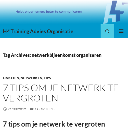
Skip
to
content
Search
H4 Training Advies Organisatie
PRIMAR
MENU
Tag Archives: netwerkbijeenkomst organiseren
LINKEDIN
,
NETWERKEN
,
TIPS
7 TIPS OM JE NETWERK TE
VERGROTEN
21/08/2012
1 COMMENT
7 tips om je netwerk te vergroten