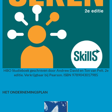
HBO Studieboek geschreven door Andrew David en Ton van Pelt. 2e
editie. Verkrijgbaar bij Pearson. ISBN 9789043017985
HET ONDERNEMINGSPLAN