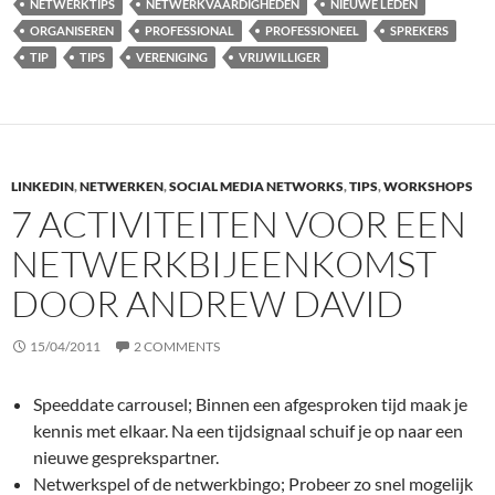
NETWERKTIPS
NETWERKVAARDIGHEDEN
NIEUWE LEDEN
ORGANISEREN
PROFESSIONAL
PROFESSIONEEL
SPREKERS
TIP
TIPS
VERENIGING
VRIJWILLIGER
LINKEDIN
,
NETWERKEN
,
SOCIAL MEDIA NETWORKS
,
TIPS
,
WORKSHOPS
7 ACTIVITEITEN VOOR EEN
NETWERKBIJEENKOMST
DOOR ANDREW DAVID
15/04/2011
2 COMMENTS
Speeddate carrousel; Binnen een afgesproken tijd maak je
kennis met elkaar. Na een tijdsignaal schuif je op naar een
nieuwe gesprekspartner.
Netwerkspel of de netwerkbingo; Probeer zo snel mogelijk