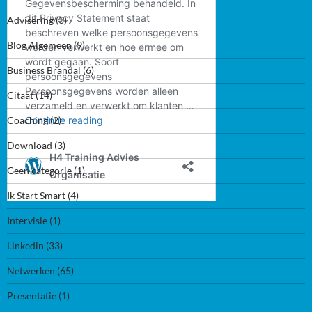
Advisering
(3)
Blog Algemeen
(9)
Business Brandal
(6)
Citaat
(14)
Coaching
(2)
Download
(3)
Geen categorie
(1)
Ik Start Smart
(4)
Intervisie
(1)
Linkedin
(33)
Netwerken
(65)
Presentatie
(1)