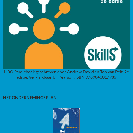
HBO Studieboek geschreven door Andrew David en Ton van Pelt. 2e
editie. Verkrijgbaar bij Pearson. ISBN 9789043017985
HET ONDERNEMINGSPLAN