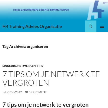
Skip
to
content
Search
H4 Training Advies Organisatie
PRIMAR
MENU
Tag Archives: organiseren
LINKEDIN
,
NETWERKEN
,
TIPS
7 TIPS OM JE NETWERK TE
VERGROTEN
21/08/2012
1 COMMENT
7 tips om je netwerk te vergroten