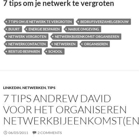
7 tips om je netwerk te vergroten
7 TIPS OM JE NETWERK TE VERGROTEN
BEDRIJFSVERZAMELGEBOUW
BUURT
ENERGIE BESPAREN
NABIJE OMGEVING
NETWERK VERGROTEN
NETWERKBIJEENKOMST ORGANISEREN
NETWERKCONTACTEN
NETWERKEN
ORGANISEREN
REISTIJD BESPAREN
SCHOOL
LINKEDIN
,
NETWERKEN
,
TIPS
7 TIPS ANDREW DAVID
VOOR HET ORGANISEREN
NETWERKBIJEENKOMST(EN
06/05/2011
2 COMMENTS