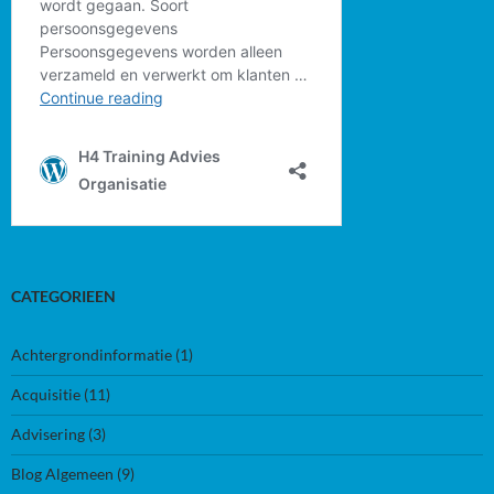
CATEGORIEEN
Achtergrondinformatie
(1)
Acquisitie
(11)
Advisering
(3)
Blog Algemeen
(9)