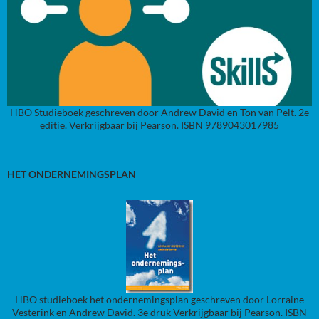
HBO Studieboek geschreven door Andrew David en Ton van Pelt. 2e
editie. Verkrijgbaar bij Pearson. ISBN 9789043017985
HET ONDERNEMINGSPLAN
HBO studieboek het ondernemingsplan geschreven door Lorraine
Vesterink en Andrew David. 3e druk Verkrijgbaar bij Pearson. ISBN