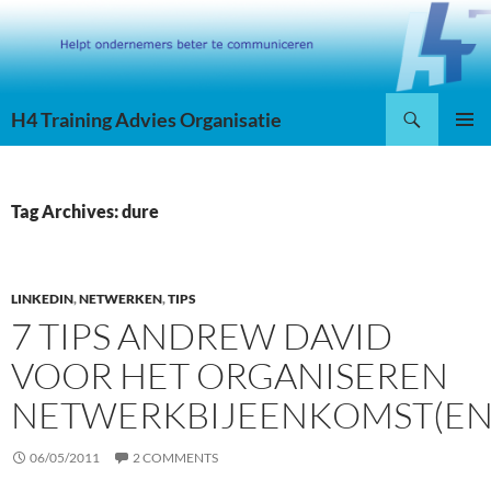
Skip
to
content
Search
H4 Training Advies Organisatie
PRIMAR
MENU
Tag Archives: dure
LINKEDIN
,
NETWERKEN
,
TIPS
7 TIPS ANDREW DAVID
VOOR HET ORGANISEREN
NETWERKBIJEENKOMST(EN
06/05/2011
2 COMMENTS