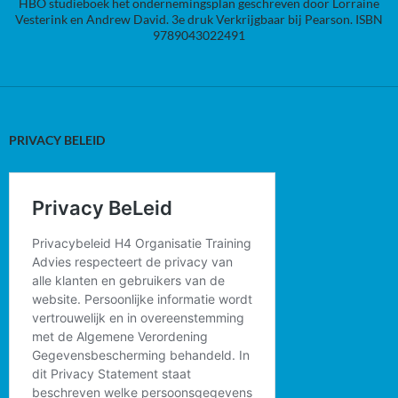
HBO studieboek het ondernemingsplan geschreven door Lorraine
Vesterink en Andrew David. 3e druk Verkrijgbaar bij Pearson. ISBN
9789043022491
PRIVACY BELEID