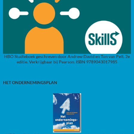
HBO Studieboek geschreven door Andrew David en Ton van Pelt. 2e
editie. Verkrijgbaar bij Pearson. ISBN 9789043017985
HET ONDERNEMINGSPLAN