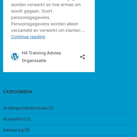
CATEGORIEEN
Achtergrondinformatie
(1)
Acquisitie
(11)
Advisering
(3)