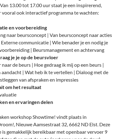
 Van 13.00 tot 17.00 uur staat je een inspirerend,
r vooral ook interactief programma te wachten:
atie en voorbereiding
ing naar beursconcept | Van beursconcept naar acties
 Externe communicatie | Wie benader je en nodig je
ne voorbereiding | Beursmanagement en achtervang
aag je je op de beursvloer
naar de beurs | Hoe gedraag ik mij op een beurs |
 aandacht | Wat heb ik te vertellen | Dialoog met de
stleggen van afspraken en impressies
it om het resultaat
valuatie
en en ervaringen delen
aken workshop Showtime! vindt plaats in
room!, Nieuwe Aamsestraat 32, 6662 ND Elst. Deze
ie is gemakkelijk bereikbaar met openbaar vervoer 9