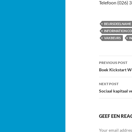
Telefoon (026) 3
BEURSDEELNAME
INFORMATION C
VAKBEURS
W
Post
PREVIOUS POST
navigatio
Boek Kickstart W
NEXT POST
Sociaal kapitaal 
GEEF EEN REA
Your email address