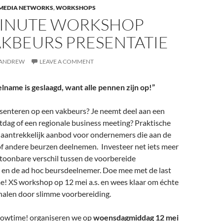
 MEDIA NETWORKS
,
WORKSHOPS
MINUTE WORKSHOP
AKBEURS PRESENTATIE
ANDREW
LEAVE A COMMENT
name is geslaagd, want alle pennen zijn op!”
esenteren op een vakbeurs? Je neemt deel aan een
tdag of een regionale business meeting? Praktische
 aantrekkelijk aanbod voor ondernemers die aan de
 andere beurzen deelnemen. Investeer net iets meer
toonbare verschil tussen de voorbereide
en de ad hoc beursdeelnemer. Doe mee met de last
! XS workshop op 12 mei a.s. en wees klaar om échte
ehalen door slimme voorbereiding.
owtime! organiseren we op
woensdagmiddag 12 mei