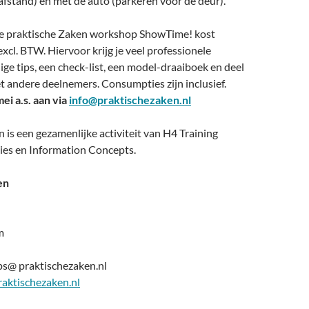
afstand) en met de auto (parkeren voor de deur).
e praktische Zaken workshop ShowTime! kost
xcl. BTW. Hiervoor krijg je veel professionele
ige tips, een check-list, een model-draaiboek en deel
t andere deelnemers. Consumpties zijn inclusief.
ei a.s. aan via
info@praktischezaken.nl
 is een gezamenlijke activiteit van H4 Training
ies en Information Concepts.
en
m
s@ praktischezaken.nl
aktischezaken.nl