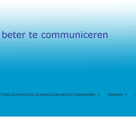
TERLIJK EN FIGUURLIJK AAN DE SLAG MET HET ONDERWERP.
TRAINING