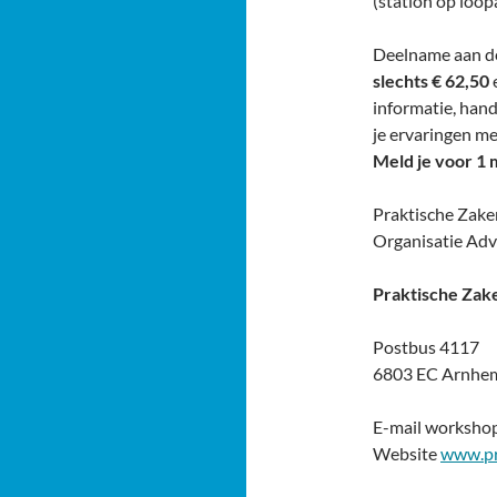
(station op loop
Deelname aan d
slechts € 62,50
e
informatie, hand
je ervaringen me
Meld je voor 1 m
Praktische Zaken
Organisatie Adv
Praktische Zak
Postbus 4117
6803 EC Arnhe
E-mail workshop
Website
www.pr