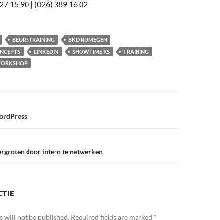
27 15 90 | (026) 389 16 02
BEURSTRAINING
BKD NIJMEGEN
ONCEPTS
LINKEDIN
SHOWTIME XS
TRAINING
ORKSHOP
n
ordPress
vergroten door intern te netwerken
CTIE
 will not be published.
Required fields are marked
*