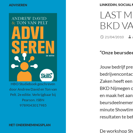
LINKEDIN
,
SOCIAL
ADVISEREN
LAST 
BKD V
21/04/2010
“Onze beursdeel
Jouw bedrijf pr
bedrijvencontac
Zaken heeft een
HBO Studieboek geschreven
BKD Nijmegen of
door Andrew David en Ton van
Pelt. 2e editie. Verkrijgbaar bij
en maak het aan
Pearson. ISBN
beursdeelnemer 
9789043017985
minute Showtime
resultaten te b
HET ONDERNEMINGSPLAN
De workshop Sh