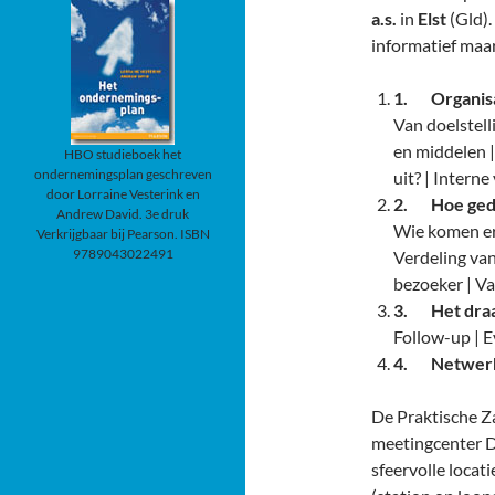
a.s.
in
Elst
(Gld).
informatief maa
1.
Organis
Van doelstell
en middelen |
HBO studieboek het
ondernemingsplan geschreven
uit? | Inter
door Lorraine Vesterink en
2.
Hoe gedr
Andrew David. 3e druk
Wie komen er 
Verkrijgbaar bij Pearson. ISBN
9789043022491
Verdeling van
bezoeker | Va
3.
Het draa
Follow-up | E
4.
Netwerk
De Praktische Z
meetingcenter D
sfeervolle locat