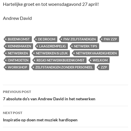
Hartelijke groet en tot woensdagavond 27 april!
Andrew David
BIJEENKOMST
DE DROOM
FNV ZELFSTANDIGEN
FNV ZZP
KENNISMAKEN
LAAGDREMPELIG
NETWERK TIPS
NETWERKEN
NETWERKEN IS LEUK
NETWERKVAARDIGHEDEN
ONTMOETEN
REGIO NETWERKBIJEENKOMST
WELKOM
WORKSHOP
ZELFSTANDIGEN ZONDER PERSONEEL
ZZP
Post
PREVIOUS POST
navigation
7 absolute do’s van Andrew David in het netwerken
NEXT POST
Inspiratie op doen met muziek hardlopen