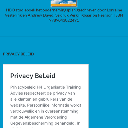
HBO studieboek het ondernemingsplan geschreven door Lorraine
Vesterink en Andrew David. 3e druk Verkrijgbaar bij Pearson. ISBN
9789043022491
PRIVACY BELEID