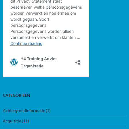
CATEGORIEEN
Achtergrondinformatie
(1)
Acquisitie
(11)