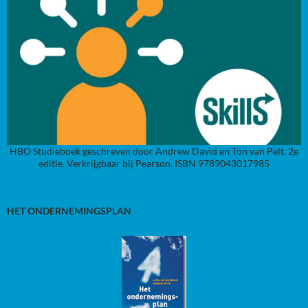
HBO Studieboek geschreven door Andrew David en Ton van Pelt. 2e
editie. Verkrijgbaar bij Pearson. ISBN 9789043017985
HET ONDERNEMINGSPLAN