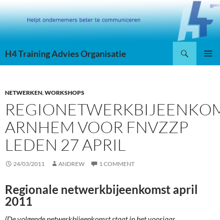
Skip
to
content
Search
H4 Training Advies Organisatie
PRIMAR
MENU
NETWERKEN
,
WORKSHOPS
REGIONETWERKBIJEENKO
ARNHEM VOOR FNVZZP
LEDEN 27 APRIL
24/03/2011
ANDREW
1 COMMENT
Regionale netwerkbijeenkomst april
2011
(De volgende netwerkbijeenkomst staat in het voorjaar