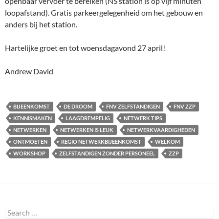
openbaar vervoer te bereiken (NS station is op vijf minuten
loopafstand). Gratis parkeergelegenheid om het gebouw en
anders bij het station.
Hartelijke groet en tot woensdagavond 27 april!
Andrew David
BIJEENKOMST
DE DROOM
FNV ZELFSTANDIGEN
FNV ZZP
KENNISMAKEN
LAAGDREMPELIG
NETWERK TIPS
NETWERKEN
NETWERKEN IS LEUK
NETWERKVAARDIGHEDEN
ONTMOETEN
REGIO NETWERKBIJEENKOMST
WELKOM
WORKSHOP
ZELFSTANDIGEN ZONDER PERSONEEL
ZZP
Search