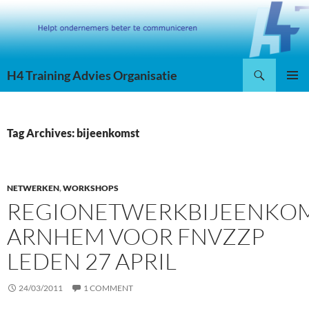
Skip
to
content
Search
H4 Training Advies Organisatie
PRIMAR
MENU
Tag Archives: bijeenkomst
NETWERKEN
,
WORKSHOPS
REGIONETWERKBIJEENKO
ARNHEM VOOR FNVZZP
LEDEN 27 APRIL
24/03/2011
1 COMMENT