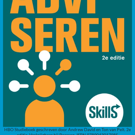
HBO Studieboek geschreven door Andrew David en Ton van Pelt. 2e
editie. Verkrijgbaar bij Pearson. ISBN 9789043017985