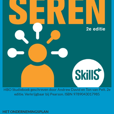
HBO Studieboek geschreven door Andrew David en Ton van Pelt. 2e
editie. Verkrijgbaar bij Pearson. ISBN 9789043017985
HET ONDERNEMINGSPLAN