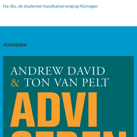
Ha-Stu, de studenten handbalvereniging Nijmegen
ADVISEREN