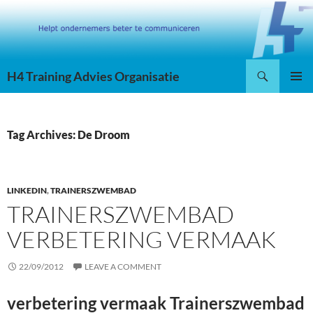
Skip
to
content
Search
H4 Training Advies Organisatie
PRIMAR
MENU
Tag Archives: De Droom
LINKEDIN
,
TRAINERSZWEMBAD
TRAINERSZWEMBAD
VERBETERING VERMAAK
22/09/2012
LEAVE A COMMENT
verbetering vermaak Trainerszwembad