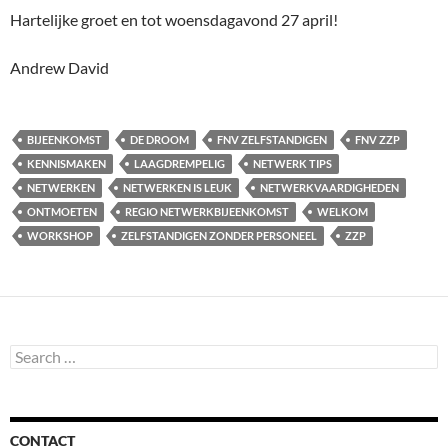
Hartelijke groet en tot woensdagavond 27 april!
Andrew David
BIJEENKOMST
DE DROOM
FNV ZELFSTANDIGEN
FNV ZZP
KENNISMAKEN
LAAGDREMPELIG
NETWERK TIPS
NETWERKEN
NETWERKEN IS LEUK
NETWERKVAARDIGHEDEN
ONTMOETEN
REGIO NETWERKBIJEENKOMST
WELKOM
WORKSHOP
ZELFSTANDIGEN ZONDER PERSONEEL
ZZP
Search
for:
CONTACT