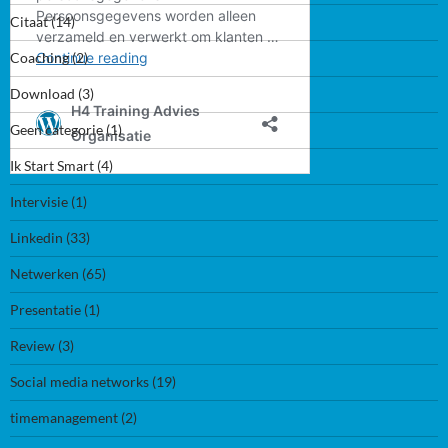
Citaat
(14)
Coaching
(2)
Download
(3)
Geen categorie
(1)
Ik Start Smart
(4)
Intervisie
(1)
Linkedin
(33)
Netwerken
(65)
Presentatie
(1)
Review
(3)
Social media networks
(19)
timemanagement
(2)