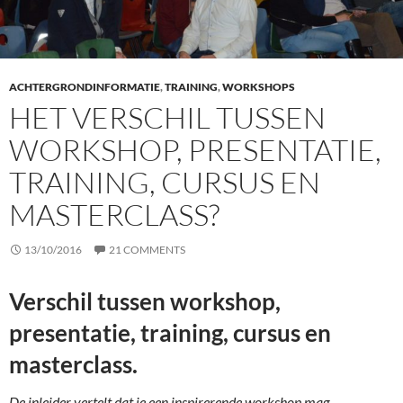
ACHTERGRONDINFORMATIE
,
TRAINING
,
WORKSHOPS
HET VERSCHIL TUSSEN
WORKSHOP, PRESENTATIE,
TRAINING, CURSUS EN
MASTERCLASS?
13/10/2016
21 COMMENTS
Verschil tussen workshop,
presentatie, training, cursus en
masterclass.
De inleider vertelt dat je een inspirerende workshop mag