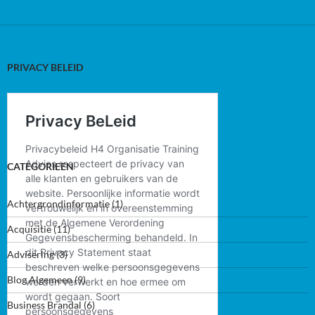
PRIVACY BELEID
CATEGORIEEN
Achtergrondinformatie
(1)
Acquisitie
(11)
Advisering
(3)
Blog Algemeen
(9)
Business Brandal
(6)