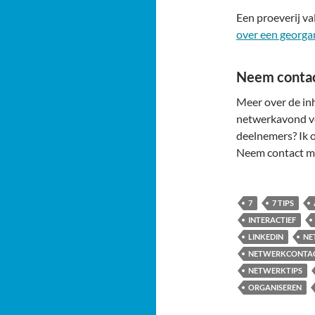
Een proeverij val
over een georga
Neem contac
Meer over de inh
netwerkavond voo
deelnemers? Ik o
Neem contact m
7
7 TIPS
INTERACTIEF
LINKEDIN
NE
NETWERKCONTA
NETWERKTIPS
ORGANISEREN