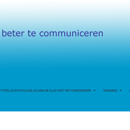
TERLIJK EN FIGUURLIJK AAN DE SLAG MET HET ONDERWERP.
TRAINING