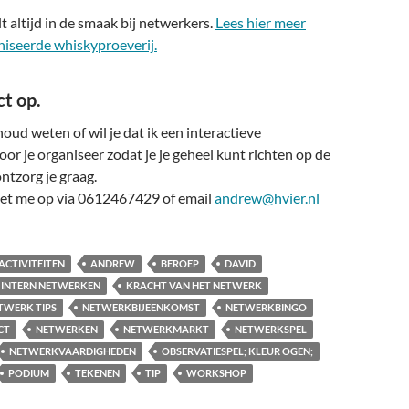
t altijd in de smaak bij netwerkers.
Lees hier meer
niseerde whiskyproeverij.
t op.
oud weten of wil je dat ik een interactieve
r je organiseer zodat je je geheel kunt richten op de
ntzorg je graag.
et me op via 0612467429 of email
andrew@hvier.nl
ACTIVITEITEN
ANDREW
BEROEP
DAVID
INTERN NETWERKEN
KRACHT VAN HET NETWERK
TWERK TIPS
NETWERKBIJEENKOMST
NETWERKBINGO
CT
NETWERKEN
NETWERKMARKT
NETWERKSPEL
NETWERKVAARDIGHEDEN
OBSERVATIESPEL; KLEUR OGEN;
PODIUM
TEKENEN
TIP
WORKSHOP