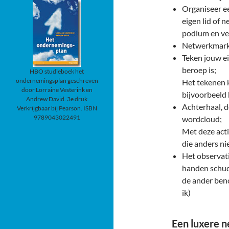
Organiseer e
eigen lid of
podium en ve
Netwerkmarkt
Teken jouw e
beroep is;
HBO studieboek het
ondernemingsplan geschreven
Het tekenen 
door Lorraine Vesterink en
bijvoorbeeld 
Andrew David. 3e druk
Achterhaal, d
Verkrijgbaar bij Pearson. ISBN
9789043022491
wordcloud;
Met deze acti
die anders ni
Het observati
handen schud
de ander beno
ik)
Een luxere 