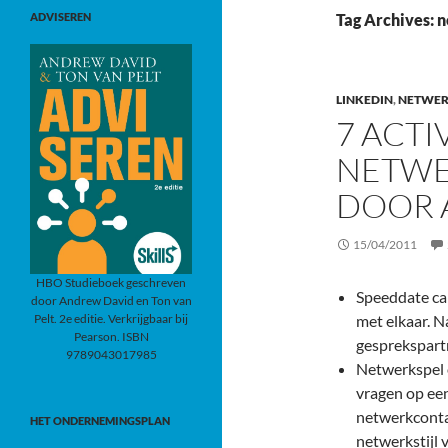
ADVISEREN
Tag Archives: 
LINKEDIN
,
NETWE
7 ACTI
NETWE
DOOR 
15/04/2011
HBO Studieboek geschreven
Speeddate car
door Andrew David en Ton van
Pelt. 2e editie. Verkrijgbaar bij
met elkaar. N
Pearson. ISBN
gesprekspart
9789043017985
Netwerkspel 
vragen op een
netwerkconta
HET ONDERNEMINGSPLAN
netwerkstijl