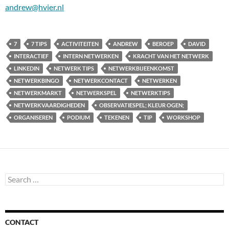
andrew@hvier.nl
7
7 TIPS
ACTIVITEITEN
ANDREW
BEROEP
DAVID
INTERACTIEF
INTERN NETWERKEN
KRACHT VAN HET NETWERK
LINKEDIN
NETWERK TIPS
NETWERKBIJEENKOMST
NETWERKBINGO
NETWERKCONTACT
NETWERKEN
NETWERKMARKT
NETWERKSPEL
NETWERKTIPS
NETWERKVAARDIGHEDEN
OBSERVATIESPEL; KLEUR OGEN;
ORGANISEREN
PODIUM
TEKENEN
TIP
WORKSHOP
Search
for:
CONTACT