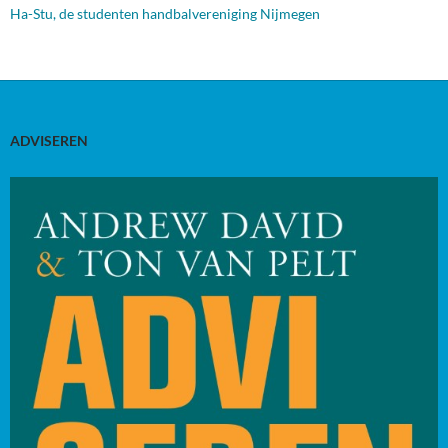
Ha-Stu, de studenten handbalvereniging Nijmegen
ADVISEREN