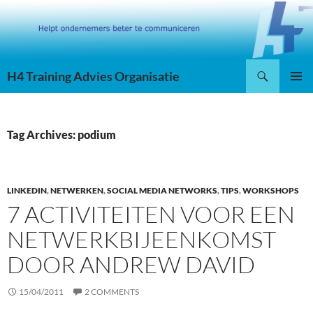
Skip
to
content
Search
H4 Training Advies Organisatie
PRIMAR
MENU
Tag Archives: podium
LINKEDIN
,
NETWERKEN
,
SOCIAL MEDIA NETWORKS
,
TIPS
,
WORKSHOPS
7 ACTIVITEITEN VOOR EEN
NETWERKBIJEENKOMST
DOOR ANDREW DAVID
15/04/2011
2 COMMENTS