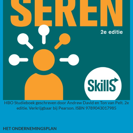
HBO Studieboek geschreven door Andrew David en Ton van Pelt. 2e
editie. Verkrijgbaar bij Pearson. ISBN 9789043017985
HET ONDERNEMINGSPLAN